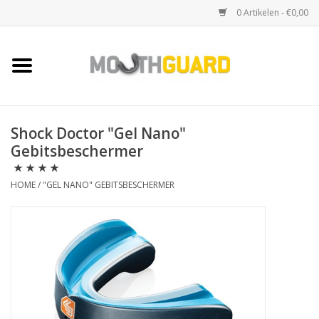
0 Artikelen - €0,00
Home
Sport bitjes
Shock Doctor "Gel Nano"
Gebitsbeschermer
Knars bitjes
HOME
/
"GEL NANO" GEBITSBESCHERMER
Snurk beugels
Accessoires
Kruisbescherming (toques)
Merken