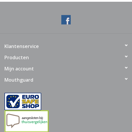
OPRO Refresh Reigingstablet
of gebruik te maken van
UA
Hygiënische spray
en deze na gebruik hygiënisch op te bergen in
een
anti bacteriële opbergdoos
.
Video
Klantenservice
Producten
Mijn account
Mouthguard