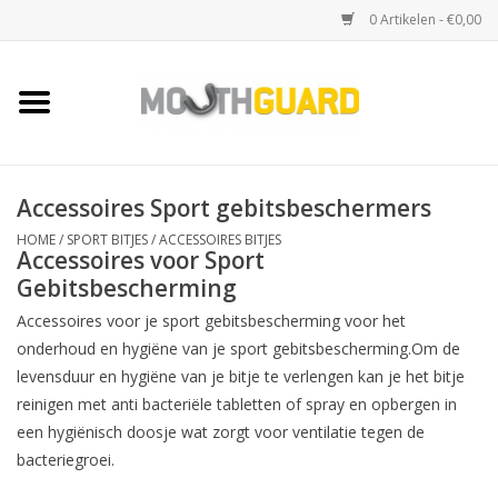
0 Artikelen - €0,00
Home
Sport bitjes
Accessoires Sport gebitsbeschermers
Knars bitjes
HOME
/
SPORT BITJES
/
ACCESSOIRES BITJES
Accessoires voor Sport
Gebitsbescherming
Snurk beugels
Accessoires voor je sport gebitsbescherming voor het
onderhoud en hygiëne van je sport gebitsbescherming.Om de
Accessoires
levensduur en hygiëne van je bitje te verlengen kan je het bitje
reinigen met anti bacteriële tabletten of spray en opbergen in
Kruisbescherming (toques)
een hygiënisch doosje wat zorgt voor ventilatie tegen de
bacteriegroei.
Merken