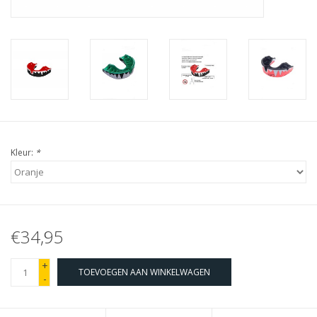
Kleur:
*
€34,95
+
TOEVOEGEN AAN WINKELWAGEN
-