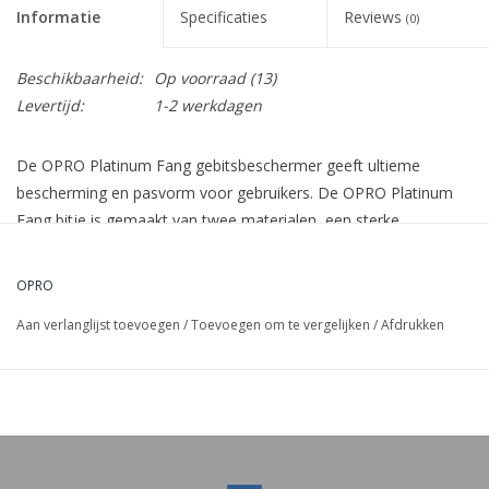
Informatie
Specificaties
Reviews
(0)
Beschikbaarheid:
Op voorraad
(13)
Levertijd:
1-2 werkdagen
De OPRO Platinum Fang gebitsbeschermer geeft ultieme
bescherming en pasvorm voor gebruikers. De OPRO Platinum
Fang bitje is gemaakt van twee materialen, een sterke
buitenkant en speciaal ontworpen lamellen die een unieke
pasvorm geven voor sporters. Het bitje wordt geleverd inclusief
OPRO
een cd-rom met visuele handleiding.
Specificaties
Aan verlanglijst toevoegen
/
Toevoegen om te vergelijken
/
Afdrukken
Geschikt voor contactsport
Geschikt voor kinderen (leeftijd vanaf 9 jaar)
Ontworpen voor maximale bescherming en draagcomfort
4 verschillende beschermingszondes met elk een verschillende
rol.