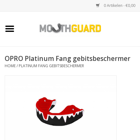
0 Artikelen - €0,00
Home
Sport bitjes
OPRO Platinum Fang gebitsbeschermer
Knars bitjes
HOME
/
PLATINUM FANG GEBITSBESCHERMER
Snurk beugels
Accessoires
Kruisbescherming (toques)
Merken