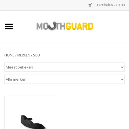
0 Artikelen - €0,00
Home
Sport bitjes
HOME
/
MERKEN
/
SISU
Knars bitjes
Snurk beugels
Accessoires
Kruisbescherming (toques)
Merken